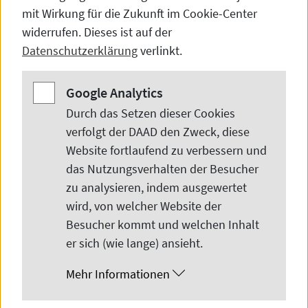
mit Wirkung für die Zukunft im
Cookie-Center
widerrufen. Dieses ist auf der
Datenschutzerklärung
verlinkt.
Google Analytics
Google Analytics
Durch das Setzen dieser
Cookies
verfolgt der DAAD den Zweck, diese
© Hochschule Reutlingen ESB Business School
Website
fortlaufend zu verbessern und
das Nutzungsverhalten der Besucher
zu analysieren, indem ausgewertet
Are you looking to study at a German
wird, von welcher
Website
der
university that will launch your
Besucher kommt und welchen Inhalt
international career? Join us at ESB
er sich (wie lange) ansieht.
Business School for a top-tier education!
Mehr Informationen