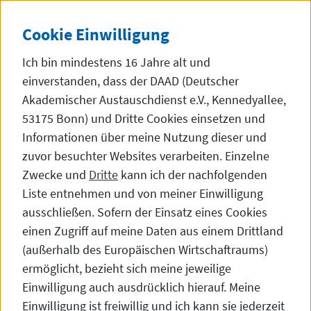
Direkt zum Inhalt
DE
EN
TH
SEITE AUF ENGLISH
SEITE AUF ไทย
Cookie
Einwilligung
Ich bin mindestens 16 Jahre alt und
einverstanden, dass der DAAD (Deutscher
Akademischer Austauschdienst e.V., Kennedyallee,
53175 Bonn) und Dritte
Cookies
einsetzen und
Anzeigen deutscher Hochschulen
Informationen über meine Nutzung dieser und
zuvor besuchter
Websites
verarbeiten. Einzelne
Zwecke und
Dritte
kann ich der nachfolgenden
Liste entnehmen und von meiner Einwilligung
Get a truly international
ausschließen. Sofern der Einsatz eines Cookies
education!
einen Zugriff auf meine Daten aus einem Drittland
(außerhalb des Europäischen Wirtschaftraums)
ermöglicht, bezieht sich meine jeweilige
Einwilligung auch ausdrücklich hierauf. Meine
Einwilligung ist freiwillig und ich kann sie jederzeit